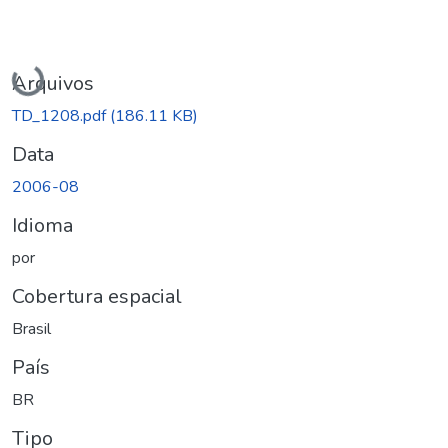
Carregando...
Arquivos
TD_1208.pdf
(186.11 KB)
Data
2006-08
Idioma
por
Cobertura espacial
Brasil
País
BR
Tipo