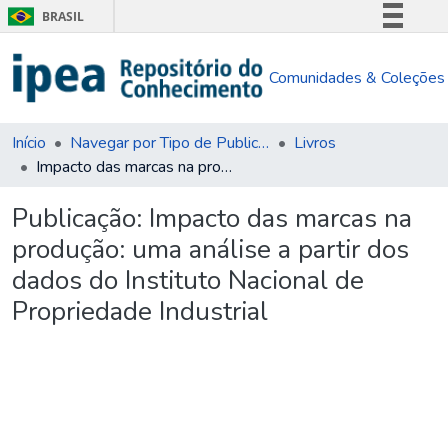
BRASIL
Simplifique!
Comunidades & Coleções
Comunica BR
Participe
Acesso à informação
Início
Navegar por Tipo de Publicação
Livros
Impacto das marcas na produção: uma análise a partir dos dados do Instituto Nacional de Propriedade Industrial
Legislação
Canais
Publicação:
Impacto das marcas na
produção: uma análise a partir dos
dados do Instituto Nacional de
Propriedade Industrial