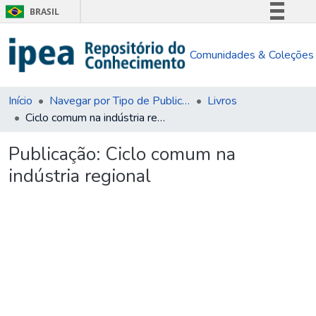
BRASIL
Simplifique!
Comunidades & Coleções
Comunica BR
Participe
Acesso à informação
Início
Navegar por Tipo de Publicação
Livros
Ciclo comum na indústria regional
Legislação
Canais
Publicação:
Ciclo comum na
indústria regional
Carregando...