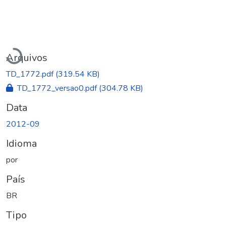
Carregando...
Arquivos
TD_1772.pdf
(319.54 KB)
TD_1772_versao0.pdf
(304.78 KB)
Data
2012-09
Idioma
por
País
BR
Tipo