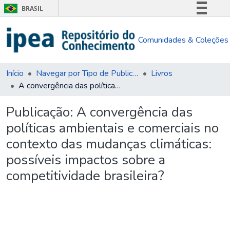
BRASIL
Simplifique!
Comunidades & Coleções
Comunica BR
Participe
Acesso à informação
Início
Navegar por Tipo de Publicação
Livros
A convergência das políticas ambientais e comerciais no contexto das mudanças climáticas: possíveis impactos sobre a competitividade brasileira?
Legislação
Canais
Publicação:
A convergência das
políticas ambientais e comerciais no
contexto das mudanças climáticas:
possíveis impactos sobre a
competitividade brasileira?