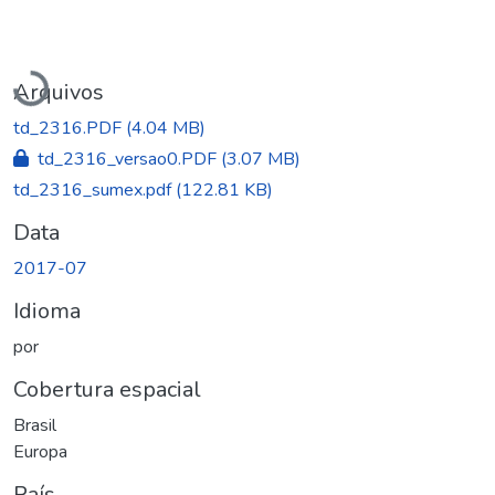
Carregando...
Arquivos
td_2316.PDF
(4.04 MB)
td_2316_versao0.PDF
(3.07 MB)
td_2316_sumex.pdf
(122.81 KB)
Data
2017-07
Idioma
por
Cobertura espacial
Brasil
Europa
País