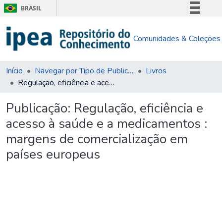
BRASIL
Simplifique!
Comunidades & Coleções
Comunica BR
Participe
Acesso à informação
Início
Navegar por Tipo de Publicação
Livros
Regulação, eficiência e acesso à saúde e a medicamentos : margens de comercialização em países europeus
Legislação
Canais
Publicação:
Regulação, eficiência e
acesso à saúde e a medicamentos :
margens de comercialização em
países europeus