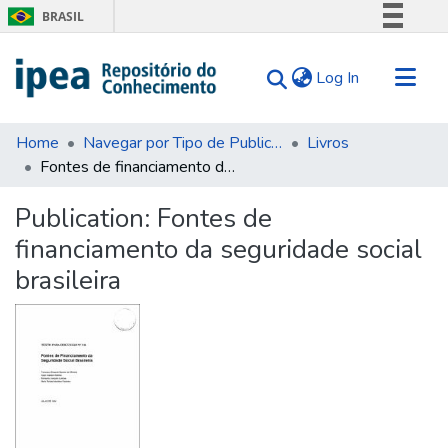
BRASIL
Simplifique!
(current)
Log In
Comunica BR
Participe
Communities & Collections
Acesso à informação
Home
Navegar por Tipo de Publicação
Livros
Fontes de financiamento da seguridade social brasileira
Search for
Legislação
Canais
Statistics
Publication:
Fontes de
Tips
financiamento da seguridade social
About Us
brasileira