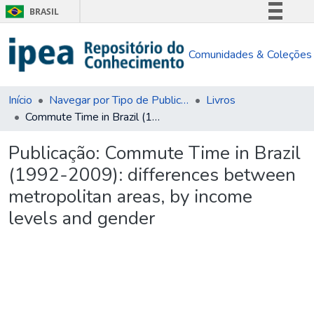
BRASIL
Simplifique!
Comunidades & Coleções
Comunica BR
Participe
Acesso à informação
Início
Navegar por Tipo de Publicação
Livros
Commute Time in Brazil (1992-2009): differences between metropolitan areas, by income levels and gender
Legislação
Canais
Publicação:
Commute Time in Brazil
(1992-2009): differences between
metropolitan areas, by income
levels and gender