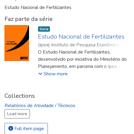
Estudo Nacional de Fertilizantes
Faz parte da série
Serie
Estudo Nacional de Fertilizantes
(
Ipea
)
Instituto de Pesquisa Econômica
Aplicada
O Estudo Nacional de Fertilizantes,
;
Instituto de Pesquisa Econômica
Aplicada
desenvolvido por iniciativa do Ministério do
;
Banco Nacional do
Desenvolvimento Econômico
Planejamento, em parceria com o Ipea, o
;
Associação
Nacional para Difusão de Adubos (Brasil)
BNDE e a ANDA, teve como objetivo
Show more
analisar de forma abrangente a oferta e a
demanda de fertilizantes no país, a fim de
estabelecer diretrizes para uma futura
Collections
política nacional voltada ao
Relatórios de Atividade / Técnicos
desenvolvimento técnico e industrial desse
Load more
insumo essencial à agricultura. Para isso,
realizou-se uma ampla consulta direta a
Full item page
2.912 agricultores, investigando