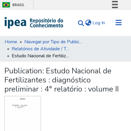
BRASIL
Simplifique!
(current)
Log In
Comunica BR
Participe
Communities & Collections
Acesso à informação
Home
Navegar por Tipo de Publicação
Relatórios de Atividade / Técnicos
Search for
Legislação
Estudo Nacional de Fertilizantes : diagnóstico preliminar : 4° relatório : volume II
Canais
Statistics
Tips
Publication:
Estudo Nacional de
Fertilizantes : diagnóstico
About Us
preliminar : 4° relatório : volume II