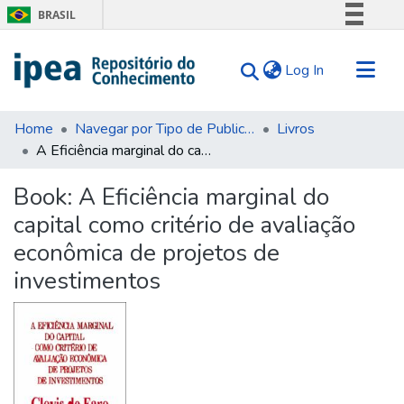
BRASIL
Simplifique!
(current)
Log In
Comunica BR
Participe
Communities & Collections
Acesso à informação
Home
Navegar por Tipo de Publicação
Livros
A Eficiência marginal do capital como critério de avaliação econômica de projetos de investimentos
Search for
Legislação
Canais
Statistics
Book:
A Eficiência marginal do
Tips
capital como critério de avaliação
About Us
econômica de projetos de
investimentos