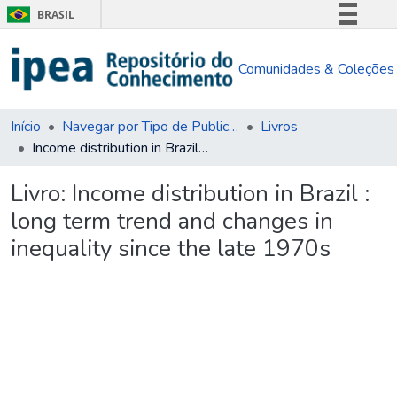
BRASIL
Simplifique!
Comunidades & Coleções
Comunica BR
Participe
Acesso à informação
Início
Navegar por Tipo de Publicação
Livros
Income distribution in Brazil : long term trend and changes in inequality since the late 1970s
Legislação
Canais
Livro:
Income distribution in Brazil :
long term trend and changes in
inequality since the late 1970s