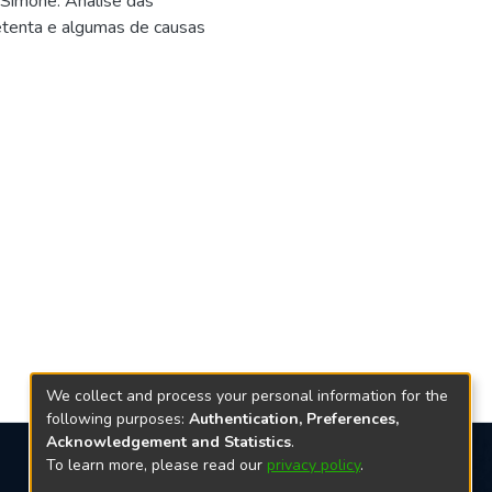
Simone. Análise das
etenta e algumas de causas
We collect and process your personal information for the
following purposes:
Authentication, Preferences,
Acknowledgement and Statistics
.
To learn more, please read our
privacy policy
.
Redes sociais