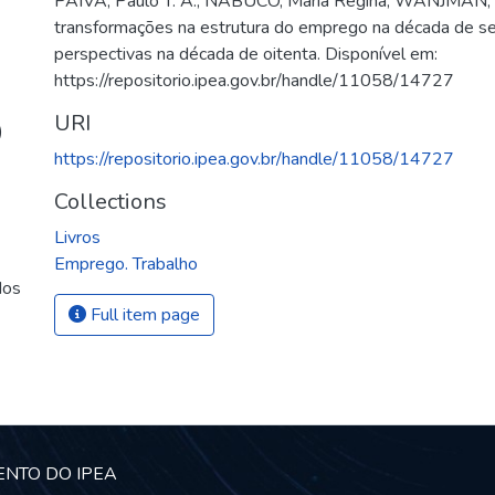
PAIVA, Paulo T. A.; NABUCO, Maria Regina; WANJMAN, 
transformações na estrutura do emprego na década de s
perspectivas na década de oitenta. Disponível em:
https://repositorio.ipea.gov.br/handle/11058/14727
URI
)
https://repositorio.ipea.gov.br/handle/11058/14727
Collections
Livros
Emprego. Trabalho
dos
Full item page
ENTO DO IPEA