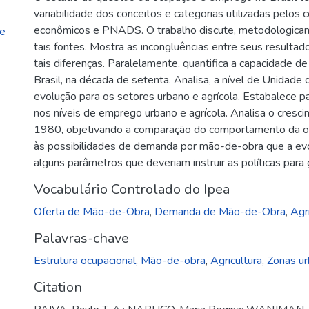
variabilidade dos conceitos e categorias utilizadas pelos
econômicos e PNADS. O trabalho discute, metodologicam
_e
tais fontes. Mostra as incongluências entre seus resultado
tais diferenças. Paralelamente, quantifica a capacidade 
Brasil, na década de setenta. Analisa, a nível de Unidade
evolução para os setores urbano e agrícola. Estabalece p
nos níveis de emprego urbano e agrícola. Analisa o cres
1980, objetivando a comparação do comportamento da o
às possibilidades de demanda por mão-de-obra que a evo
alguns parâmetros que deveriam instruir as políticas para
Vocabulário Controlado do Ipea
Oferta de Mão-de-Obra
,
Demanda de Mão-de-Obra
,
Agr
Palavras-chave
Estrutura ocupacional
,
Mão-de-obra
,
Agricultura
,
Zonas u
Citation