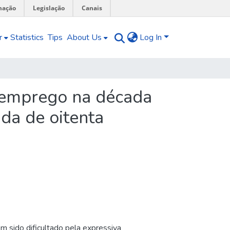
mação
Legislação
Canais
r
Statistics
Tips
About Us
Log In
o emprego na década
da de oitenta
 sido dificultado pela expressiva