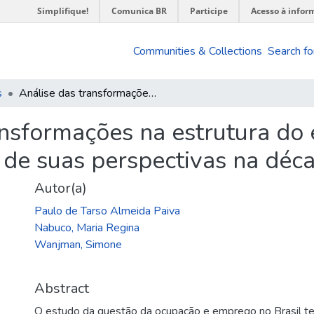
Simplifique!
Comunica BR
Participe
Acesso à infor
Communities & Collections
Search fo
s
Análise das transformações na estrutura do emprego na década de setenta e algumas de suas perspectivas na década de oitenta
ansformações na estrutura d
 de suas perspectivas na déca
Autor(a)
Paulo de Tarso Almeida Paiva
Nabuco, Maria Regina
Wanjman, Simone
Abstract
O estudo da questão da ocupação e emprego no Brasil tem