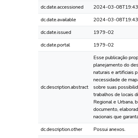
dc.date.accessioned
2024-03-08T19:43
dc.date.available
2024-03-08T19:43
dc.date.issued
1979-02
dc.date.portal
1979-02
Esse publicação prop
planejamento do des
naturais e artificiai
necessidade de mapas
dc.description.abstract
sobre suas possibili
trabalhos de locais 
Regional e Urbana, b
documento, elaborado
nacionais que garant
dc.description.other
Possui anexos.