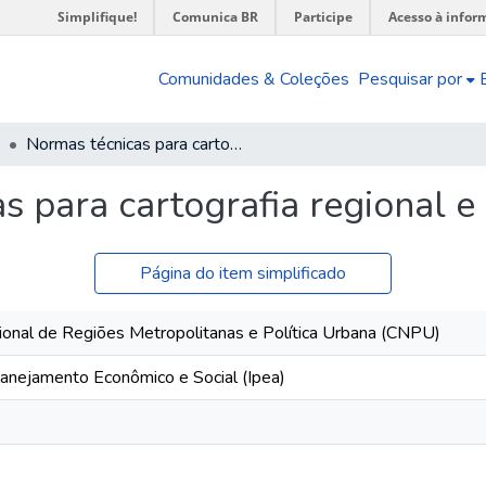
Simplifique!
Comunica BR
Participe
Acesso à infor
Comunidades & Coleções
Pesquisar por
Normas técnicas para cartografia regional e urbana : proposta
s para cartografia regional e
Página do item simplificado
ional de Regiões Metropolitanas e Política Urbana (CNPU)
 Planejamento Econômico e Social (Ipea)