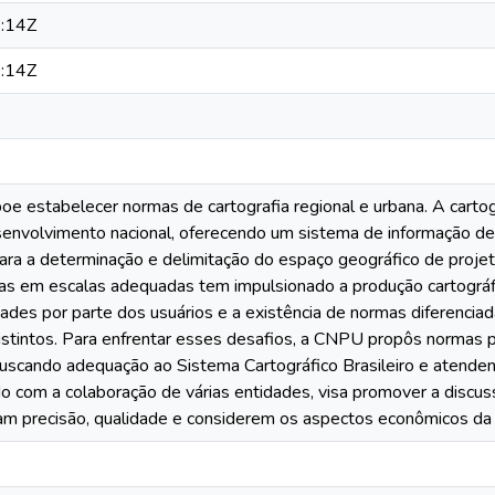
:14Z
:14Z
oe estabelecer normas de cartografia regional e urbana. A cartog
envolvimento nacional, oferecendo um sistema de informação de
s para a determinação e delimitação do espaço geográfico de proje
 em escalas adequadas tem impulsionado a produção cartográfica
dades por parte dos usuários e a existência de normas diferencia
distintos. Para enfrentar esses desafios, a CNPU propôs normas p
uscando adequação ao Sistema Cartográfico Brasileiro e atende
 com a colaboração de várias entidades, visa promover a discu
am precisão, qualidade e considerem os aspectos econômicos da p