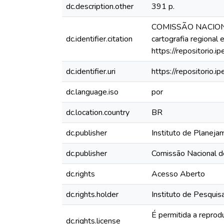
dc.description.other
391 p.
COMISSÃO NACIONA
dc.identifier.citation
cartografia regional 
https://repositorio.
dc.identifier.uri
https://repositorio.
dc.language.iso
por
dc.location.country
BR
dc.publisher
Instituto de Planeja
dc.publisher
Comissão Nacional d
dc.rights
Acesso Aberto
dc.rights.holder
Instituto de Pesquis
É permitida a reprod
dc.rights.license