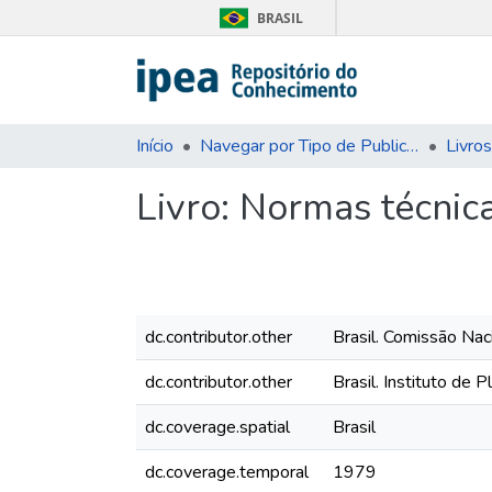
BRASIL
Início
Navegar por Tipo de Publicação
Livros
Livro:
Normas técnica
dc.contributor.other
Brasil. Comissão Nac
dc.contributor.other
Brasil. Instituto de
dc.coverage.spatial
Brasil
dc.coverage.temporal
1979