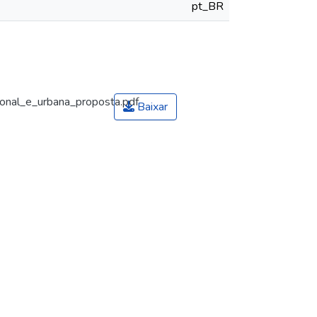
pt_BR
ional_e_urbana_proposta.pdf
Baixar