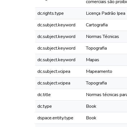
comerciais são proibi
dc.rights.type
Licença Padrão Ipea
dc.subject.keyword
Cartografia
dc.subject.keyword
Normas Técnicas
dc.subject.keyword
Topografia
dc.subject.keyword
Mapas
dc.subject.vcipea
Mapeamento
dc.subject.vcipea
Topografia
dc.title
Normas técnicas para
dc.type
Book
dspace.entity.type
Book