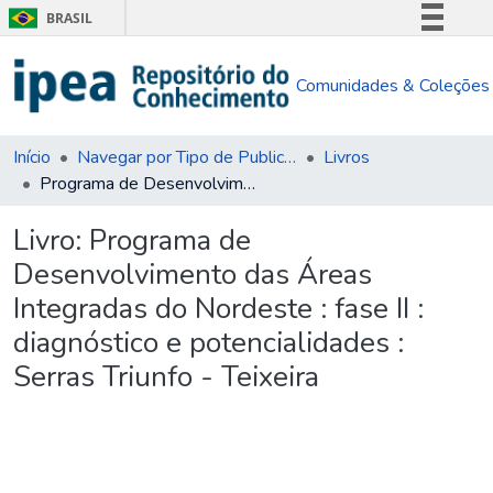
BRASIL
Simplifique!
Comunidades & Coleções
Comunica BR
Participe
Acesso à informação
Início
Navegar por Tipo de Publicação
Livros
Programa de Desenvolvimento das Áreas Integradas do Nordeste : fase II : diagnóstico e potencialidades : Serras Triunfo - Teixeira
Legislação
Canais
Livro:
Programa de
Desenvolvimento das Áreas
Integradas do Nordeste : fase II :
diagnóstico e potencialidades :
Serras Triunfo - Teixeira