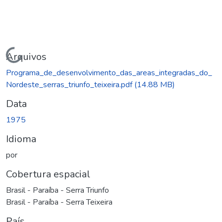
Carregando...
Arquivos
Programa_de_desenvolvimento_das_areas_integradas_do_
Nordeste_serras_triunfo_teixeira.pdf
(14.88 MB)
Data
1975
Idioma
por
Cobertura espacial
Brasil - Paraíba - Serra Triunfo
Brasil - Paraíba - Serra Teixeira
País