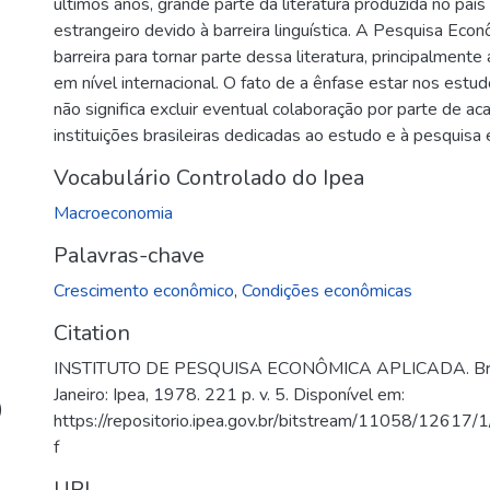
últimos anos, grande parte da literatura produzida no país
estrangeiro devido à barreira linguística. A Pesquisa Econ
barreira para tornar parte dessa literatura, principalmente 
em nível internacional. O fato de a ênfase estar nos estu
não significa excluir eventual colaboração por parte de a
instituições brasileiras dedicadas ao estudo e à pesquisa
Vocabulário Controlado do Ipea
Macroeconomia
Palavras-chave
Crescimento econômico
,
Condições econômicas
Citation
INSTITUTO DE PESQUISA ECONÔMICA APLICADA. Brazili
Janeiro: Ipea, 1978. 221 p. v. 5. Disponível em:
)
https://repositorio.ipea.gov.br/bitstream/11058/12617/
f
URI