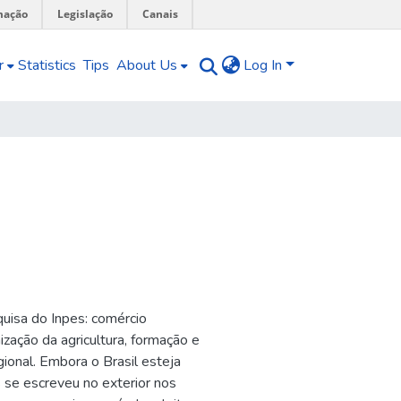
mação
Legislação
Canais
r
Statistics
Tips
About Us
Log In
quisa do Inpes: comércio
nização da agricultura, formação e
onal. Embora o Brasil esteja
 se escreveu no exterior nos