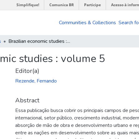
Simplifique!
Comunica BR
Participe
Acesso à infor
Communities & Collections
Search fo
s
Brazilian economic studies : volume 5
mic studies : volume 5
Editor(a)
Rezende, Fernando
Abstract
Essa publicação busca cobrir os principais campos de pes
internacional, setor público, crescimento industrial, moder
absorção de mão de obra e desenvolvimento urbano e regi
entre as nações em desenvolvimento sobre as quais mais