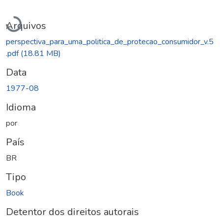
Carregando...
Arquivos
perspectiva_para_uma_politica_de_protecao_consumidor_v.5
.pdf
(18.81 MB)
Data
1977-08
Idioma
por
País
BR
Tipo
Book
Detentor dos direitos autorais