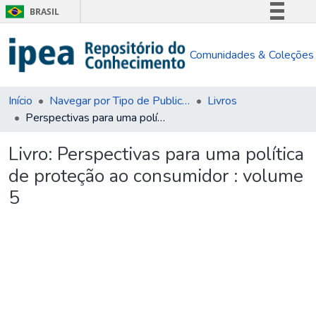
BRASIL
Simplifique!
Comunidades & Coleções
Comunica BR
Participe
Acesso à informação
Início
Navegar por Tipo de Publicação
Livros
Perspectivas para uma política de proteção ao consumidor : volume 5
Legislação
Canais
Livro:
Perspectivas para uma política
de proteção ao consumidor : volume
5