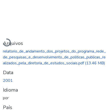
Carregando...
Arquivos
relatorio_de_andamento_dos_projetos_do_programa_rede_
de_pesquisas_e_desenvolvimento_de_politicas_publicas_re
alizados_pela_diretoria_de_estudos_sociais.pdf
(13.46 MB)
Data
2001
Idioma
por
País