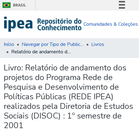
BRASIL
Simplifique!
Comunidades & Coleções
Comunica BR
Participe
Acesso à informação
Início
Navegar por Tipo de Publicação
Livros
Relatório de andamento dos projetos do Programa Rede de Pesquisa e Desenvolvimento de Políticas Públicas (REDE IPEA) realizados pela Diretoria de Estudos Sociais (DISOC) : 1º semestre de 2001
Legislação
Canais
Livro:
Relatório de andamento dos
projetos do Programa Rede de
Pesquisa e Desenvolvimento de
Políticas Públicas (REDE IPEA)
realizados pela Diretoria de Estudos
Sociais (DISOC) : 1º semestre de
2001