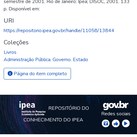
semestre de 2001. Rio de Janeiro: Ipea; DISOC, 2001. 133
p. Disponível em:
URI
https://repositorio.ipea.gov.br/handle/11058/13844
Coleções
Livros
Administração Pública. Governo. Estado
Página do item completo
REPOSITÓRIO DO
Redes sociais
CONHECIMENTO DO IPEA