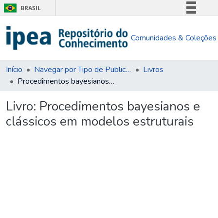
BRASIL
Simplifique!
Comunidades & Coleções
Comunica BR
Participe
Acesso à informação
Início
Navegar por Tipo de Publicação
Livros
Procedimentos bayesianos e clássicos em modelos estruturais
Legislação
Canais
Livro:
Procedimentos bayesianos e
clássicos em modelos estruturais