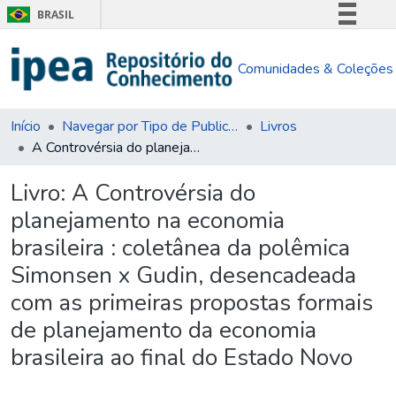
BRASIL
Simplifique!
Comunidades & Coleções
Comunica BR
Participe
Acesso à informação
Início
Navegar por Tipo de Publicação
Livros
A Controvérsia do planejamento na economia brasileira : coletânea da polêmica Simonsen x Gudin, desencadeada com as primeiras propostas formais de planejamento da economia brasileira ao final do Estado Novo
Legislação
Canais
Livro:
A Controvérsia do
planejamento na economia
brasileira : coletânea da polêmica
Simonsen x Gudin, desencadeada
com as primeiras propostas formais
de planejamento da economia
brasileira ao final do Estado Novo