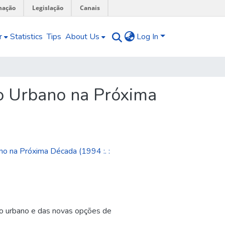
mação
Legislação
Canais
r
Statistics
Tips
About Us
Log In
to Urbano na Próxima
no na Próxima Década (1994 :. :
to urbano e das novas opções de