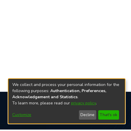
We collect and process your personal information for the
following purposes:
Authentication, Preferences,
Acknowledgement and Statistics
.
To learn more, please read our
privacy policy
.
Redes sociais
Customize
Decline
That's ok