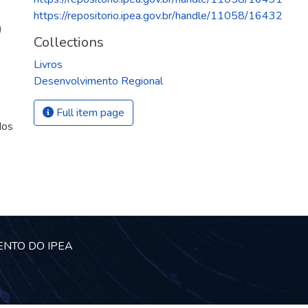
https://repositorio.ipea.gov.br/handle/11058/16432
)
Collections
Livros
Desenvolvimento Regional
Full item page
dos
ENTO DO IPEA