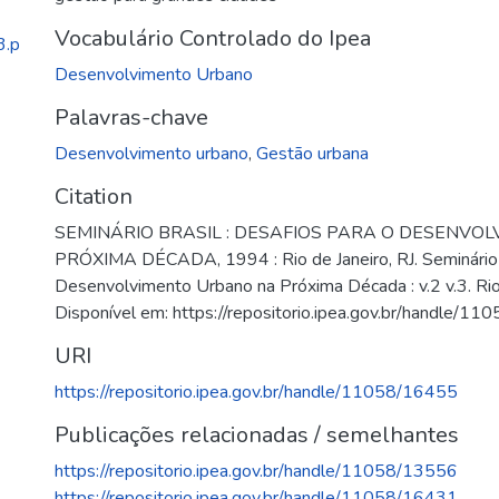
Vocabulário Controlado do Ipea
3.p
Desenvolvimento Urbano
Palavras-chave
Desenvolvimento urbano
,
Gestão urbana
Citation
SEMINÁRIO BRASIL : DESAFIOS PARA O DESENVO
PRÓXIMA DÉCADA, 1994 : Rio de Janeiro, RJ. Seminário 
Desenvolvimento Urbano na Próxima Década : v.2 v.3. Rio 
Disponível em: https://repositorio.ipea.gov.br/handle/1
URI
https://repositorio.ipea.gov.br/handle/11058/16455
Publicações relacionadas / semelhantes
https://repositorio.ipea.gov.br/handle/11058/13556
https://repositorio.ipea.gov.br/handle/11058/16431