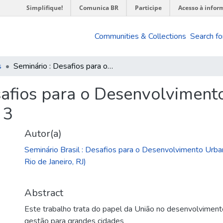
Simplifique!
Comunica BR
Participe
Acesso à infor
Communities & Collections
Search fo
s
Seminário : Desafios para o Desenvolvimento Urbano na Próxima Década : volumes 2 e 3
safios para o Desenvolvimen
 3
Autor(a)
Seminário Brasil : Desafios para o Desenvolvimento Urba
Rio de Janeiro, RJ)
Abstract
Este trabalho trata do papel da União no desenvolvimen
gestão para grandes cidades