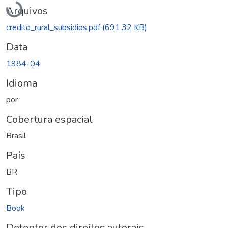
Carregando...
Arquivos
credito_rural_subsidios.pdf
(691.32 KB)
Data
1984-04
Idioma
por
Cobertura espacial
Brasil
País
BR
Tipo
Book
Detentor dos direitos autorais