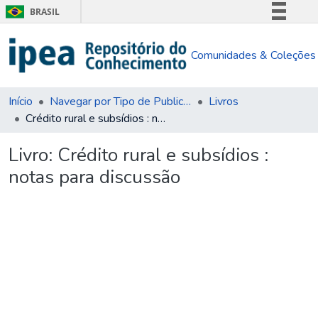
BRASIL
Simplifique!
Comunidades & Coleções
Comunica BR
Participe
Acesso à informação
Início
Navegar por Tipo de Publicação
Livros
Crédito rural e subsídios : notas para discussão
Legislação
Canais
Livro:
Crédito rural e subsídios :
notas para discussão