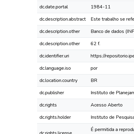
dc.date.portal
1984-11
dc.description.abstract
Este trabalho se re
dc.description.other
Banco de dados (IN
dc.description.other
62 f.
dc.identifier.uri
https://repositorio.
dc.language.iso
por
dc.location.country
BR
dc.publisher
Instituto de Planeja
dc.rights
Acesso Aberto
dc.rights.holder
Instituto de Pesquis
É permitida a reprod
dc.rights.license