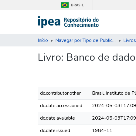
BRASIL
Início
Navegar por Tipo de Publicação
Livros
Livro:
Banco de dado
dc.contributor.other
Brasil. Instituto de
dc.date.accessioned
2024-05-03T17:09
dc.date.available
2024-05-03T17:09
dc.date.issued
1984-11