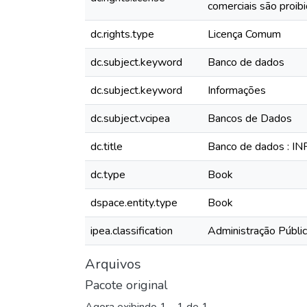
comerciais são proibi
dc.rights.type
Licença Comum
dc.subject.keyword
Banco de dados
dc.subject.keyword
Informações
dc.subject.vcipea
Bancos de Dados
dc.title
Banco de dados : I
dc.type
Book
dspace.entity.type
Book
ipea.classification
Administração Públi
Arquivos
Pacote original