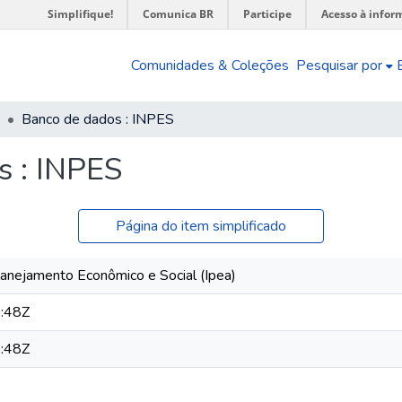
Simplifique!
Comunica BR
Participe
Acesso à infor
Comunidades & Coleções
Pesquisar por
Banco de dados : INPES
s : INPES
Página do item simplificado
 Planejamento Econômico e Social (Ipea)
:48Z
:48Z