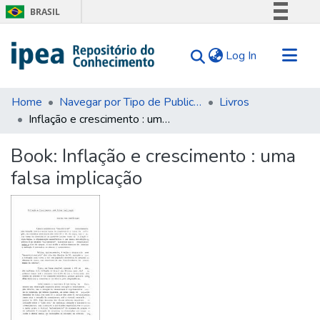
BRASIL
Simplifique!
(current)
Log In
Comunica BR
Participe
Communities & Collections
Acesso à informação
Home
Navegar por Tipo de Publicação
Livros
Inflação e crescimento : uma falsa implicação
Search for
Legislação
Canais
Statistics
Book:
Inflação e crescimento : uma
Tips
falsa implicação
About Us