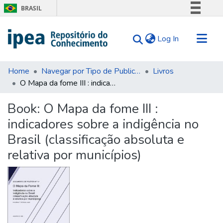
BRASIL
Simplifique!
(current)
Log In
Comunica BR
Participe
Communities & Collections
Acesso à informação
Home
Navegar por Tipo de Publicação
Livros
O Mapa da fome III : indicadores sobre a indigência no Brasil (classificação absoluta e relativa por municípios)
Search for
Legislação
Canais
Statistics
Book:
O Mapa da fome III :
Tips
indicadores sobre a indigência no
About Us
Brasil (classificação absoluta e
relativa por municípios)