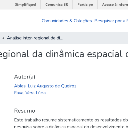
Simplifique!
Comunica BR
Participe
Acesso à infor
Comunidades & Coleções
Pesquisar por
Análise inter-regional da dinâmica espacial do desenvolvimento brasileiro
regional da dinâmica espacia
Autor(a)
Ablas, Luiz Augusto de Queiroz
Fava, Vera Lúcia
Resumo
Este trabalho resume sistematicamente os resultados ob
pesquisa sobre a dinâmica espacial do desenvolvimento br