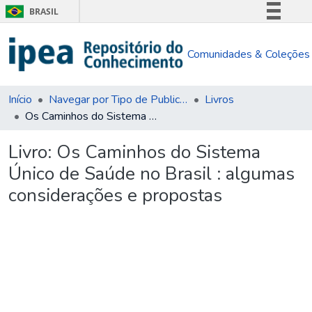
BRASIL
Simplifique!
Comunidades & Coleções
Comunica BR
Participe
Acesso à informação
Início
Navegar por Tipo de Publicação
Livros
Os Caminhos do Sistema Único de Saúde no Brasil : algumas considerações e propostas
Legislação
Canais
Livro:
Os Caminhos do Sistema
Único de Saúde no Brasil : algumas
considerações e propostas