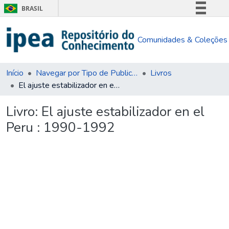
BRASIL
Simplifique!
Comunidades & Coleções
Comunica BR
Participe
Acesso à informação
Início
Navegar por Tipo de Publicação
Livros
El ajuste estabilizador en el Peru : 1990-1992
Legislação
Canais
Livro:
El ajuste estabilizador en el
Peru : 1990-1992
Carregando...