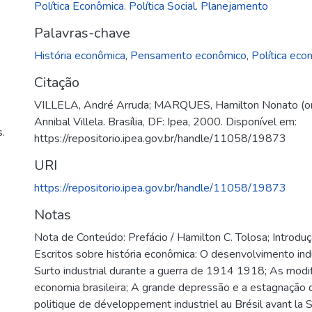
Política Econômica. Política Social. Planejamento
Palavras-chave
História econômica
,
Pensamento econômico
,
Política eco
Citação
VILLELA, André Arruda; MARQUES, Hamilton Nonato (org.
Annibal Villela. Brasília, DF: Ipea, 2000. Disponível em:
.
https://repositorio.ipea.gov.br/handle/11058/19873
URI
https://repositorio.ipea.gov.br/handle/11058/19873
Notas
Nota de Conteúdo: Prefácio / Hamilton C. Tolosa; Introduç
Escritos sobre história econômica: O desenvolvimento ind
Surto industrial durante a guerra de 1914 1918; As modi
economia brasileira; A grande depressão e a estagnação 
politique de développement industriel au Brésil avant la