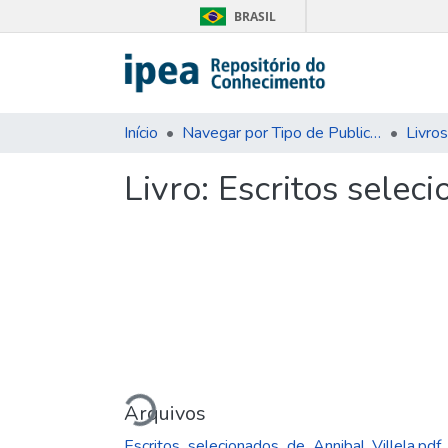
BRASIL
Início
Navegar por Tipo de Publicação
Livros
Livro:
Escritos seleci
Carregando...
Arquivos
Escritos_selecionados_de_Annibal_Villela.pdf