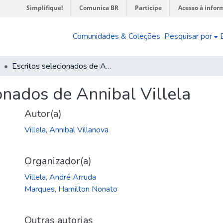
Simplifique!
Comunica BR
Participe
Acesso à infor
Comunidades & Coleções
Pesquisar por
Escritos selecionados de Annibal Villela
onados de Annibal Villela
Autor(a)
Villela, Annibal Villanova
Organizador(a)
Villela, André Arruda
Marques, Hamilton Nonato
Outras autorias