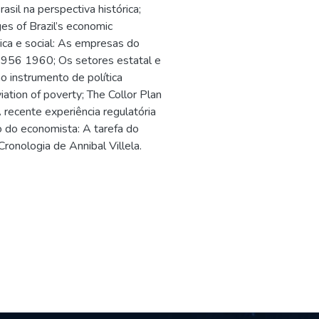
asil na perspectiva histórica;
ages of Brazil’s economic
ica e social: As empresas do
 1956 1960; Os setores estatal e
o instrumento de política
iation of poverty; The Collor Plan
 recente experiência regulatória
o do economista: A tarefa do
onologia de Annibal Villela.