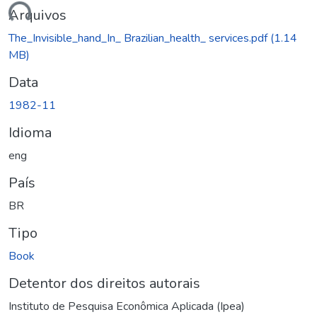
ndo...
Arquivos
The_Invisible_hand_In_ Brazilian_health_ services.pdf
(1.14
MB)
Data
1982-11
Idioma
eng
País
BR
Tipo
Book
Detentor dos direitos autorais
Instituto de Pesquisa Econômica Aplicada (Ipea)