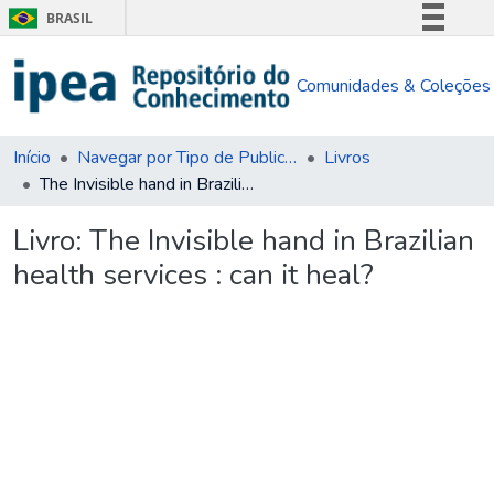
BRASIL
Simplifique!
Comunidades & Coleções
Comunica BR
Participe
Acesso à informação
Início
Navegar por Tipo de Publicação
Livros
The Invisible hand in Brazilian health services : can it heal?
Legislação
Canais
Livro:
The Invisible hand in Brazilian
health services : can it heal?