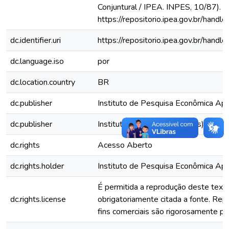
Conjuntural / IPEA. INPES, 10/87). D
https://repositorio.ipea.gov.br/han
dc.identifier.uri
https://repositorio.ipea.gov.br/han
dc.language.iso
por
dc.location.country
BR
dc.publisher
Instituto de Pesquisa Econômica Apli
dc.publisher
Instituto de Pesquisas (Inpes)
dc.rights
Acesso Aberto
dc.rights.holder
Instituto de Pesquisa Econômica Apli
É permitida a reprodução deste text
dc.rights.license
obrigatoriamente citada a fonte. Re
fins comerciais são rigorosamente pro