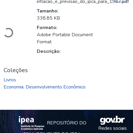
inflacao_e_previsao_do_ipca_para_1987.pdf
Tamanho:
Carregando...
338.85 KB
Formato:
Adobe Portable Document
Format
Descrição:
Coleções
Livros
Economia. Desenvolvimento Econômico
REPOSITÓRIO DO
Redes sociais