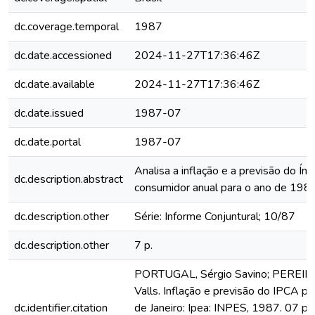
dc.coverage.temporal
1987
dc.date.accessioned
2024-11-27T17:36:46Z
dc.date.available
2024-11-27T17:36:46Z
dc.date.issued
1987-07
dc.date.portal
1987-07
Analisa a inflação e a previsão do Ín
dc.description.abstract
consumidor anual para o ano de 1987
dc.description.other
Série: Informe Conjuntural; 10/87
dc.description.other
7 p.
PORTUGAL, Sérgio Savino; PEREIRA
Valls. Inflação e previsão do IPCA p
dc.identifier.citation
de Janeiro: Ipea: INPES, 1987. 07 p. 