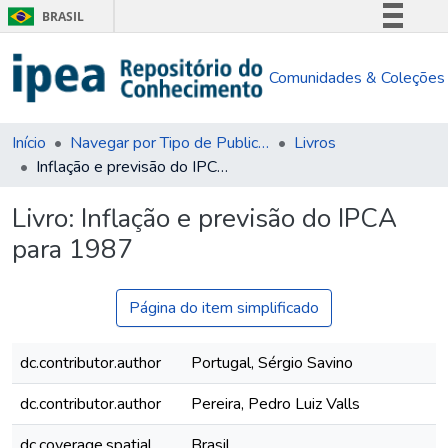
BRASIL
Simplifique!
Comunidades & Coleções
Comunica BR
Participe
Acesso à informação
Início
Navegar por Tipo de Publicação
Livros
Inflação e previsão do IPCA para 1987
Legislação
Canais
Livro:
Inflação e previsão do IPCA
para 1987
Página do item simplificado
dc.contributor.author
Portugal, Sérgio Savino
dc.contributor.author
Pereira, Pedro Luiz Valls
dc.coverage.spatial
Brasil