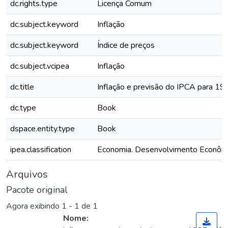
dc.rights.type
Licença Comum
dc.subject.keyword
Inflação
dc.subject.keyword
Índice de preços
dc.subject.vcipea
Inflação
dc.title
Inflação e previsão do IPCA para 19
dc.type
Book
dspace.entity.type
Book
ipea.classification
Economia. Desenvolvimento Econôm
Arquivos
Pacote original
Agora exibindo
1 - 1 de 1
Nome: