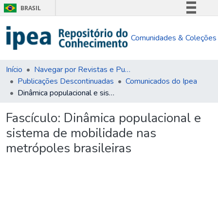
BRASIL
Simplifique!
Comunidades & Coleções
Comunica BR
Participe
Acesso à informação
Início
Navegar por Revistas e Publicações Seriadas
Publicações Descontinuadas
Comunicados do Ipea
Legislação
Dinâmica populacional e sistema de mobilidade nas metrópoles brasileiras
Canais
Fascículo:
Dinâmica populacional e
sistema de mobilidade nas
metrópoles brasileiras