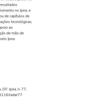
 resultados
vimento no Ipea, e
ou de capítulos de
ações tecnológicas,
 apoio ao
cação de mão de
pelo Ipea.
 DF: Ipea, n. 77,
38116/radar77