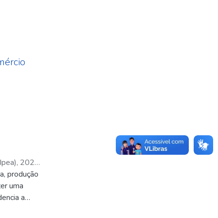
mércio
Ipea)
,
2024-
ia, produção
zer uma
dencia a
racteriza