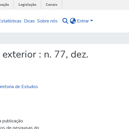
mação
Legislação
Canais
Estatísticas
Dicas
Sobre nós
Entrar
xterior : n. 77, dez.
Diretoria de Estudos
a publicação
ados de pesquisas do