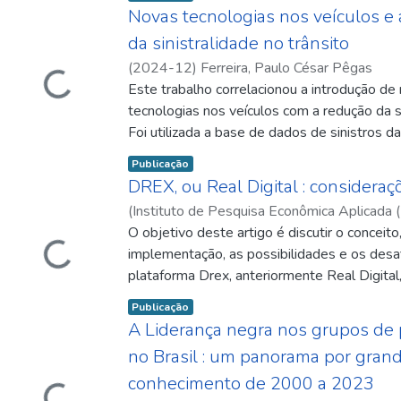
este periódico e que, em última análise, refl
Novas tecnologias nos veículos e
natureza da Diretoria de Estudos e Políticas
Carregando...
da sinistralidade no trânsito
Inovação, Regulação e Infraestrutura do Inst
(
2024-12
)
Ferreira, Paulo César Pêgas
Pesquisa Econômica Aplicada (Diset/Ipea).
Este trabalho correlacionou a introdução de
palavras, ela apresenta resultados sintétic
tecnologias nos veículos com a redução da si
em curso na Diset que têm como element
Foi utilizada a base de dados de sinistros da
reflexões sobre o tecido produtivo brasileir
Rodoviária Federal (PRF) dos anos de 202
alternativas e potencialidades para o dese
Item type:
,
Publicação
desagregada por ano, marca e modelo dos v
do país.
DREX, ou Real Digital : consideraçõ
envolvidos. A exposição ao risco dos veículo
Carregando...
(
Instituto de Pesquisa Econômica Aplicada (
corrigida pela quilometragem média rodad
12
O objetivo deste artigo é discutir o conceito,
)
Araújo, Bruno César
função da idade do veículo. Constatou-se qu
implementação, as possibilidades e os desa
fabricação mais recente oferecem maior seg
plataforma Drex, anteriormente Real Digital
Central do Brasil (BCB). Ressalta-se que o 
Item type:
,
Publicação
apenas uma criptomoeda plenamente conver
A Liderança negra nos grupos de
garantida pelo BCB. A partir da incorporaçã
Carregando...
no Brasil : um panorama por gran
ativos tokenizados, a plataforma permite r
conhecimento de 2000 a 2023
custos de transação e de informação, inclusã