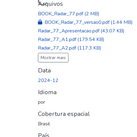
Arquivos
BOOK_Radar_77.pdf
(2 MB)
BOOK_Radar_77_versao0.pdf
(1.44 MB)
Radar_77_Apresentacao.pdf
(43.07 KB)
Radar_77_A1.pdf
(179.54 KB)
Radar_77_A2.pdf
(117.3 KB)
Mostrar mais
Data
2024-12
Idioma
por
Cobertura espacial
Brasil
País