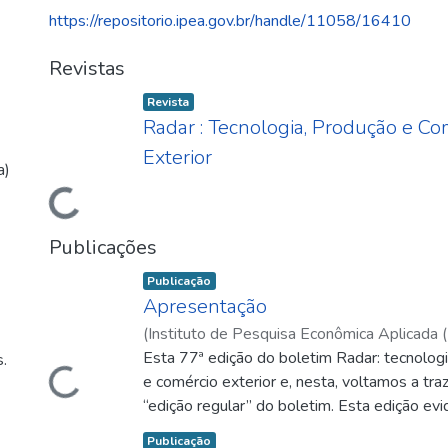
https://repositorio.ipea.gov.br/handle/11058/16410
Revistas
Item type:
,
Revista
Carregando...
Radar : Tecnologia, Produção e Co
Exterior
a)
Publicações
Item type:
,
Publicação
Apresentação
Carregando...
(
Instituto de Pesquisa Econômica Aplicada (
12
Esta 77ª edição do boletim Radar: tecnolog
)
Nogueira, Mauro Oddo
.
e comércio exterior e, nesta, voltamos a tra
“edição regular” do boletim. Esta edição evi
natureza multidisciplinar e transversal que ca
Item type:
,
Publicação