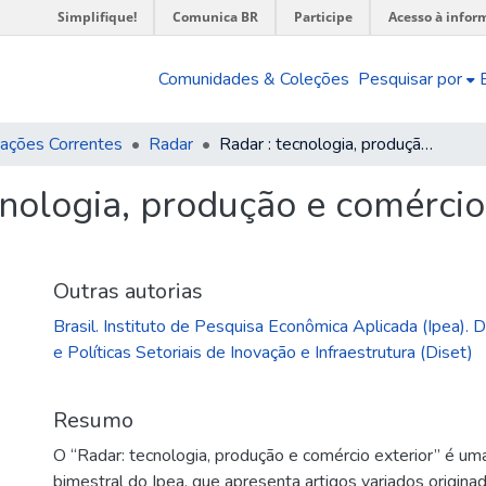
Simplifique!
Comunica BR
Participe
Acesso à infor
Comunidades & Coleções
Pesquisar por
cações Correntes
Radar
Radar : tecnologia, produção e comércio exterior : n. 77, dez. 2024
nologia, produção e comércio e
Outras autorias
Brasil. Instituto de Pesquisa Econômica Aplicada (Ipea). 
e Políticas Setoriais de Inovação e Infraestrutura (Diset)
Resumo
O “Radar: tecnologia, produção e comércio exterior” é um
bimestral do Ipea, que apresenta artigos variados origin