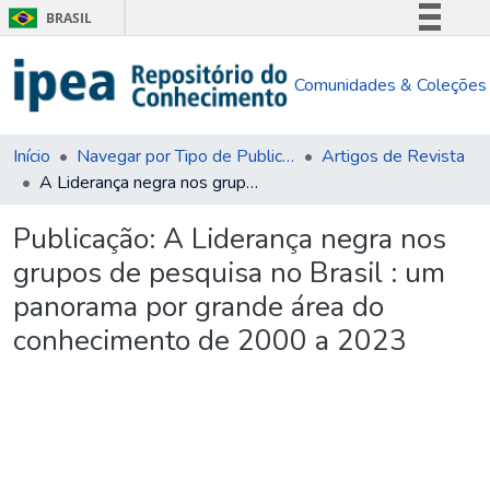
BRASIL
Simplifique!
Comunidades & Coleções
Comunica BR
Participe
Acesso à informação
Início
Navegar por Tipo de Publicação
Artigos de Revista
A Liderança negra nos grupos de pesquisa no Brasil : um panorama por grande área do conhecimento de 2000 a 2023
Legislação
Canais
Publicação:
A Liderança negra nos
grupos de pesquisa no Brasil : um
panorama por grande área do
conhecimento de 2000 a 2023