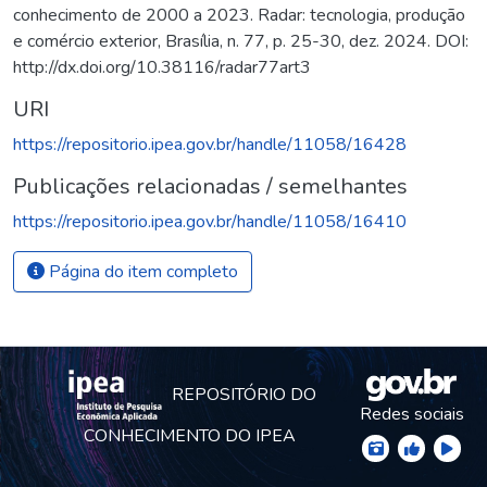
conhecimento de 2000 a 2023. Radar: tecnologia, produção
e comércio exterior, Brasília, n. 77, p. 25-30, dez. 2024. DOI:
http://dx.doi.org/10.38116/radar77art3
URI
https://repositorio.ipea.gov.br/handle/11058/16428
Publicações relacionadas / semelhantes
https://repositorio.ipea.gov.br/handle/11058/16410
Página do item completo
REPOSITÓRIO DO
Redes sociais
CONHECIMENTO DO IPEA