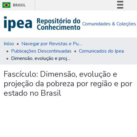
BRASIL
Simplifique!
Comunidades & Coleções
Comunica BR
Participe
Acesso à informação
Início
Navegar por Revistas e Publicações Seriadas
Publicações Descontinuadas
Comunicados do Ipea
Legislação
Dimensão, evolução e projeção da pobreza por região e por estado no Brasil
Canais
Fascículo:
Dimensão, evolução e
projeção da pobreza por região e por
estado no Brasil