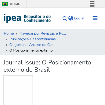
BRASIL
Simplifique!
(current)
Log In
Comunica BR
Participe
Communities & Collections
Acesso à informação
Home
Navegar por Revistas e Publicações Seriadas
Publicações Descontinuadas
Search for
Legislação
Conjuntura : Análise de Curto Prazo
Canais
Statistics
O Posicionamento externo do Brasil
Tips
Journal Issue:
O Posicionamento
About Us
externo do Brasil