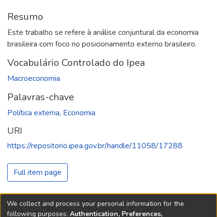
Resumo
Este trabalho se refere à análise conjuntural da economia
brasileira com foco no posicionamento externo brasileiro.
Vocabulário Controlado do Ipea
Macroeconomia
Palavras-chave
Política externa
,
Economia
URI
https://repositorio.ipea.gov.br/handle/11058/17288
Full item page
We collect and process your personal information for the
following purposes:
Authentication, Preferences,