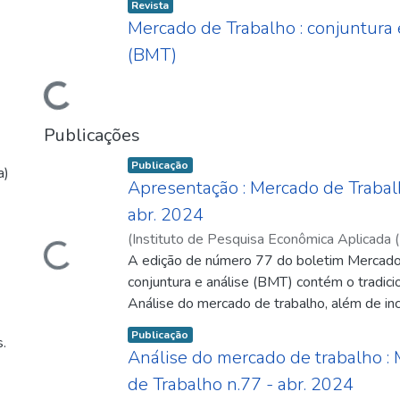
Item type:
,
Revista
Carregando...
Mercado de Trabalho : conjuntura 
(BMT)
Publicações
Item type:
,
Publicação
a)
Apresentação : Mercado de Trabal
Carregando...
abr. 2024
(
Instituto de Pesquisa Econômica Aplicada (
05
A edição de número 77 do boletim Mercado
)
Instituto de Pesquisa Econômica Aplica
do Trabalho
conjuntura e análise (BMT) contém o tradici
;
Diretoria de Estudos e Políticas
DISOC
Análise do mercado de trabalho, além de incl
seções de Notas técnicas, Política em foco
Item type:
,
Publicação
.
solidária e políticas públicas, e uma seção es
Análise do mercado de trabalho :
Carregando...
Plataformas digitais e relações de trabalho
de Trabalho n.77 - abr. 2024
textos de pesquisadores de diversos instit