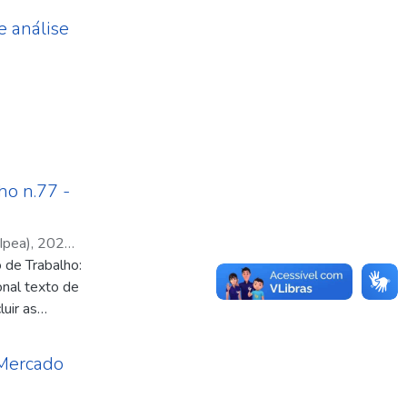
e análise
ho n.77 -
Ipea)
,
2024-
 de Trabalho:
da
;
Ministério
onal texto de
 Sociais -
uir as
, e Economia
pecial,
 Mercado
, todas com
utos de