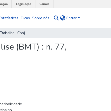
mação
Legislação
Canais
Estatísticas
Dicas
Sobre nós
Entrar
Mercado de Trabalho : Conjuntura e Análise (BMT) : n. 77, abr. 2024
ise (BMT) : n. 77,
periodicidade
rabalho,