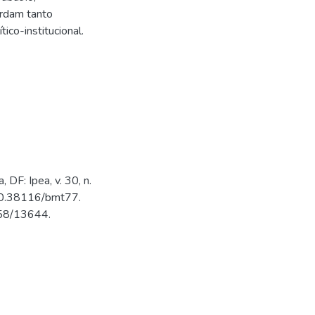
ordam tanto
ico-institucional.
F: Ipea, v. 30, n.
/10.38116/bmt77.
1058/13644.