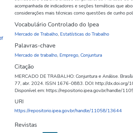
acompanhada de indicadores e seções temáticas que ab
considerações mais técnicas como questões de cunho polít
Vocabulário Controlado do Ipea
Mercado de Trabalho
,
Estatísticas do Trabalho
df
Palavras-chave
Mercado de trabalho
,
Emprego
,
Conjuntura
Citação
MERCADO DE TRABALHO: Conjuntura e Análise. Brasília, D
77, abr. 2024. ISSN 1676-0883. DOI: http://dx.doi.org
Disponível em: https://repositorio.ipea.gov.br/handle/1
URI
https://repositorio.ipea.gov.br/handle/11058/13644
Revistas