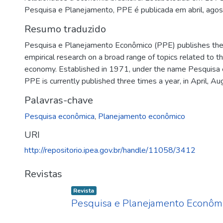
Pesquisa e Planejamento, PPE é publicada em abril, ago
Resumo traduzido
Pesquisa e Planejamento Econômico (PPE) publishes the
empirical research on a broad range of topics related to th
economy. Established in 1971, under the name Pesquisa
PPE is currently published three times a year, in April, 
Palavras-chave
Pesquisa econômica
,
Planejamento econômico
URI
http://repositorio.ipea.gov.br/handle/11058/3412
Revistas
Item type:
,
Revista
Carregando...
Pesquisa e Planejamento Econômi