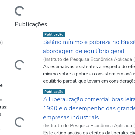
Publicações
Item type:
,
Publicação
Salário mínimo e pobreza no Brasi
a)
Carregando...
abordagem de equilíbrio geral
(
Instituto de Pesquisa Econômica Aplicada (
08
As estimativas existentes a respeito do efei
)
Barros, Ricardo Paes de
;
Corseuil, Carl
Leite
mínimo sobre a pobreza consistem em análi
;
Cury, Samir
equilíbrio parcial, que levam em consideraçã
de
poucos mecanismos de transmissão desen
Item type:
,
Publicação
pelo salário mínimo. Nosso objetivo é estim
A Liberalização comercial brasileir
io
Carregando...
do salário mínimo sobre a pobreza no Brasil
ras:
1990 e o desempenho das grand
uma abordagem de equilíbrio geral, reunind
s
empresas industriais
gama de efeitos indiretos. A incorporação d
se torna possível na medida em que fazem
(
Instituto de Pesquisa Econômica Aplicada (
s.
modelo de equilíbrio geral que permite estim
08
Este artigo analisa os efeitos da liberalizaç
)
Hay, Donald A.
;
Kume, Honorio
;
Iglesias