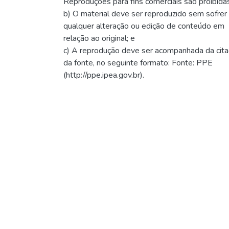
Reproduções para fins comerciais são proibidas
b) O material deve ser reproduzido sem sofrer
qualquer alteração ou edição de conteúdo em
relação ao original; e
c) A reprodução deve ser acompanhada da cit
da fonte, no seguinte formato: Fonte: PPE
(http://ppe.ipea.gov.br).