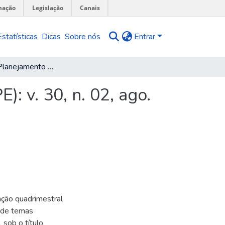
mação
Legislação
Canais
Estatísticas
Dicas
Sobre nós
Entrar
Pesquisa e Planejamento Econômico (PPE): v. 30, n. 02, ago. 2000
: v. 30, n. 02, ago.
ção quadrimestral
 de temas
 sob o título