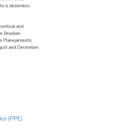
sto e dezembro.
oretical and
e Brazilian
 e Planejamento,
August and December.
co (PPE)