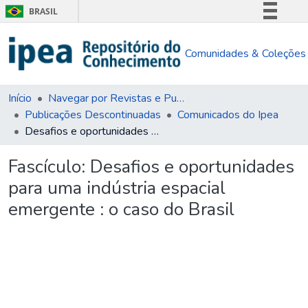
BRASIL
Simplifique!
Comunidades & Coleções
Comunica BR
Participe
Acesso à informação
Início
Navegar por Revistas e Publicações Seriadas
Publicações Descontinuadas
Comunicados do Ipea
Legislação
Desafios e oportunidades para uma indústria espacial emergente : o caso do Brasil
Canais
Fascículo:
Desafios e oportunidades
para uma indústria espacial
emergente : o caso do Brasil