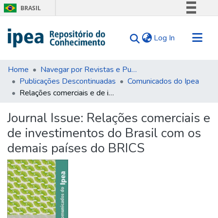
BRASIL
Simplifique!
(current)
Log In
Comunica BR
Participe
Communities & Collections
Acesso à informação
Home
Navegar por Revistas e Publicações Seriadas
Publicações Descontinuadas
Comunicados do Ipea
Search for
Legislação
Relações comerciais e de investimentos do Brasil com os demais países do BRICS
Canais
Statistics
Tips
Journal Issue:
Relações comerciais e
de investimentos do Brasil com os
About Us
demais países do BRICS