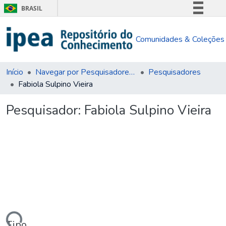
BRASIL
Simplifique!
Comunidades & Coleções
Comunica BR
Participe
Acesso à informação
Início
Navegar por Pesquisadores e Unidades Organizacionais
Pesquisadores
Fabiola Sulpino Vieira
Legislação
Canais
Pesquisador:
Fabiola Sulpino Vieira
ndo...
Tipo