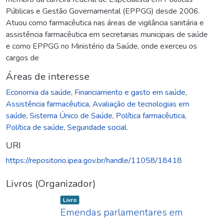
Públicas e Gestão Governamental (EPPGG) desde 2006.
Atuou como farmacêutica nas áreas de vigilância sanitária e
assistência farmacêutica em secretarias municipais de saúde
e como EPPGG no Ministério da Saúde, onde exerceu os
cargos de
Áreas de interesse
Economia da saúde
,
Financiamento e gasto em saúde
,
Assistência farmacêutica
,
Avaliação de tecnologias em
saúde
,
Sistema Único de Saúde
,
Política farmacêutica
,
Política de saúde
,
Seguridade social.
URI
https://repositorio.ipea.gov.br/handle/11058/18418
Livros (Organizador)
Item type:
,
Livro
Emendas parlamentares em