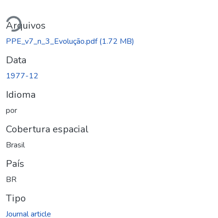
egando...
Arquivos
PPE_v7_n_3_Evolução.pdf
(1.72 MB)
Data
1977-12
Idioma
por
Cobertura espacial
Brasil
País
BR
Tipo
Journal article