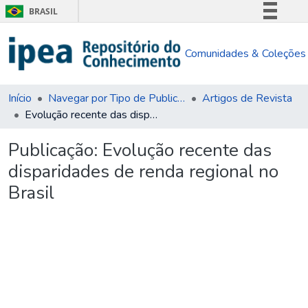
BRASIL
Simplifique!
Comunidades & Coleções
Comunica BR
Participe
Acesso à informação
Início
Navegar por Tipo de Publicação
Artigos de Revista
Evolução recente das disparidades de renda regional no Brasil
Legislação
Canais
Publicação:
Evolução recente das
disparidades de renda regional no
Brasil