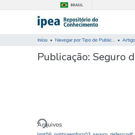
BRASIL
Início
Navegar por Tipo de Publicação
Artig
Publicação:
Seguro d
Carregando...
Arquivos
bmt56_politicaemfoco03_seguro_defeso.pdf