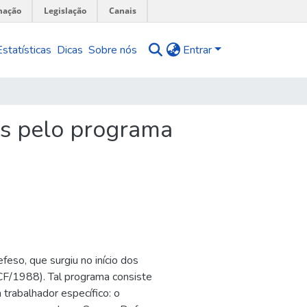
mação
Legislação
Canais
Estatísticas
Dicas
Sobre nós
Entrar
os pelo programa
eso, que surgiu no início dos
CF/1988). Tal programa consiste
rabalhador específico: o