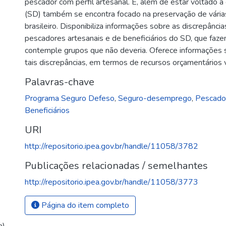
pescador com perfil artesanal. E, além de estar voltado 
(SD) também se encontra focado na preservação de vári
brasileiro. Disponibiliza informações sobre as discrepânc
pescadores artesanais e de beneficiários do SD, que fa
contemple grupos que não deveria. Oferece informações 
tais discrepâncias, em termos de recursos orçamentários 
Palavras-chave
Programa Seguro Defeso
,
Seguro-desemprego
,
Pescador
Beneficiários
URI
http://repositorio.ipea.gov.br/handle/11058/3782
Publicações relacionadas / semelhantes
http://repositorio.ipea.gov.br/handle/11058/3773
Página do item completo
a)