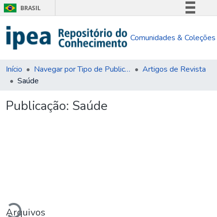
BRASIL
Simplifique!
Comunidades & Coleções
Comunica BR
Participe
Acesso à informação
Início
Navegar por Tipo de Publicação
Artigos de Revista
Saúde
Legislação
Canais
Publicação:
Saúde
Carregando...
Arquivos