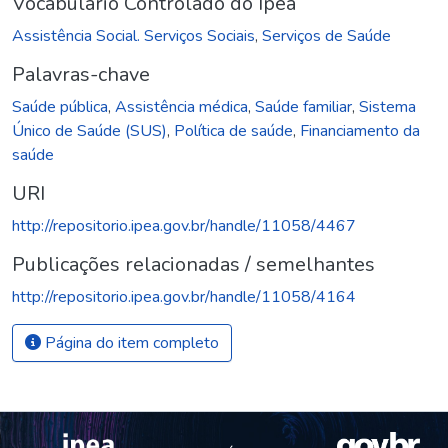
Vocabulário Controlado do Ipea
Assistência Social. Serviços Sociais
,
Serviços de Saúde
Palavras-chave
Saúde pública
,
Assistência médica
,
Saúde familiar
,
Sistema
Único de Saúde (SUS)
,
Política de saúde
,
Financiamento da
saúde
URI
http://repositorio.ipea.gov.br/handle/11058/4467
Publicações relacionadas / semelhantes
http://repositorio.ipea.gov.br/handle/11058/4164
Página do item completo