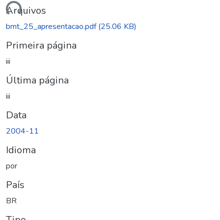
ndo...
Arquivos
bmt_25_apresentacao.pdf
(25.06 KB)
Primeira página
iii
Última página
iii
Data
2004-11
Idioma
por
País
BR
Tipo