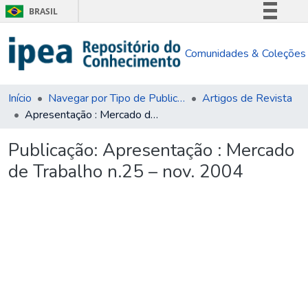
BRASIL
Simplifique!
Comunidades & Coleções
Comunica BR
Participe
Acesso à informação
Início
Navegar por Tipo de Publicação
Artigos de Revista
Apresentação : Mercado de Trabalho n.25 – nov. 2004
Legislação
Canais
Publicação:
Apresentação : Mercado
de Trabalho n.25 – nov. 2004