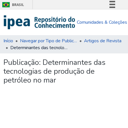
BRASIL
Simplifique!
Comunidades & Coleções
Comunica BR
Participe
Acesso à informação
Início
Navegar por Tipo de Publicação
Artigos de Revista
Determinantes das tecnologias de produção de petróleo no mar
Legislação
Canais
Publicação:
Determinantes das
tecnologias de produção de
petróleo no mar