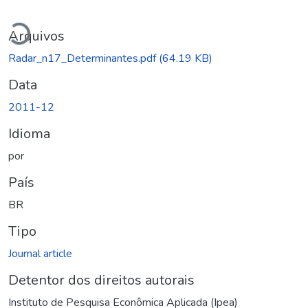
Carregando...
Arquivos
Radar_n17_Determinantes.pdf
(64.19 KB)
Data
2011-12
Idioma
por
País
BR
Tipo
Journal article
Detentor dos direitos autorais
Instituto de Pesquisa Econômica Aplicada (Ipea)