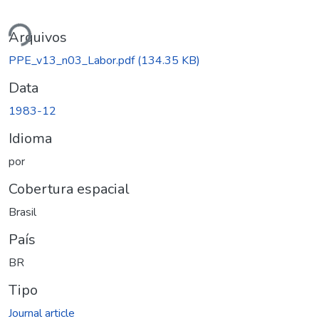
ando...
Arquivos
PPE_v13_n03_Labor.pdf
(134.35 KB)
Data
1983-12
Idioma
por
Cobertura espacial
Brasil
País
BR
Tipo
Journal article