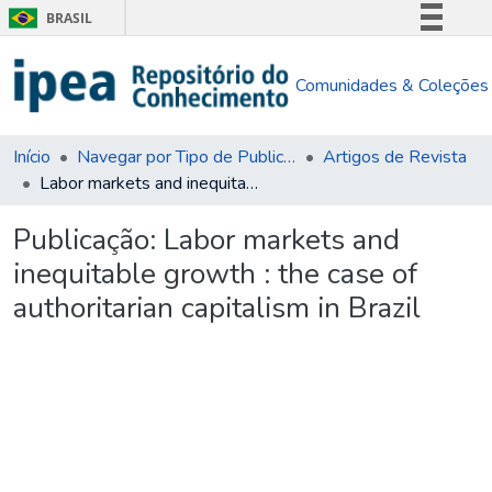
BRASIL
Simplifique!
Comunidades & Coleções
Comunica BR
Participe
Acesso à informação
Início
Navegar por Tipo de Publicação
Artigos de Revista
Labor markets and inequitable growth : the case of authoritarian capitalism in Brazil
Legislação
Canais
Publicação:
Labor markets and
inequitable growth : the case of
authoritarian capitalism in Brazil