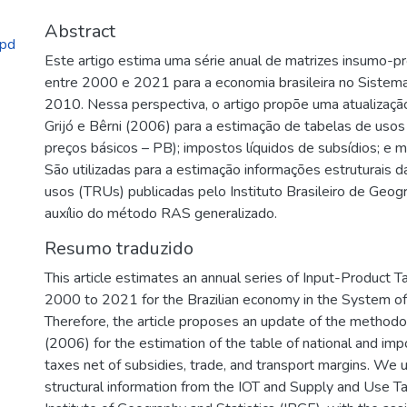
Abstract
.pd
Este artigo estima uma série anual de matrizes insumo-p
entre 2000 e 2021 para a economia brasileira no Sistem
2010. Nessa perspectiva, o artigo propõe uma atualizaç
Grijó e Bêrni (2006) para a estimação de tabelas de usos
preços básicos – PB); impostos líquidos de subsídios; e 
São utilizadas para a estimação informações estruturais 
usos (TRUs) publicadas pelo Instituto Brasileiro de Geogr
auxílio do método RAS generalizado.
Resumo traduzido
This article estimates an annual series of Input-Product Ta
2000 to 2021 for the Brazilian economy in the System o
Therefore, the article proposes an update of the methodo
(2006) for the estimation of the table of national and impo
taxes net of subsidies, trade, and transport margins. We 
structural information from the IOT and Supply and Use Ta