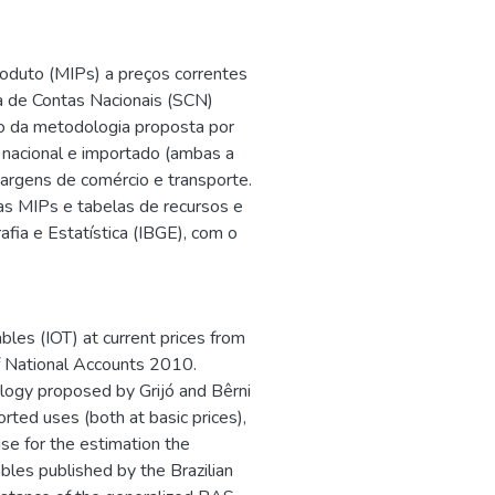
roduto (MIPs) a preços correntes
a de Contas Nacionais (SCN)
ão da metodologia proposta por
 nacional e importado (ambas a
margens de comércio e transporte.
das MIPs e tabelas de recursos e
afia e Estatística (IBGE), com o
bles (IOT) at current prices from
f National Accounts 2010.
logy proposed by Grijó and Bêrni
rted uses (both at basic prices),
use for the estimation the
bles published by the Brazilian