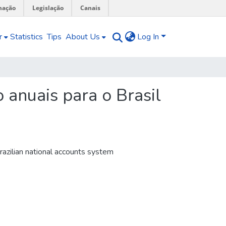
mação
Legislação
Canais
r
Statistics
Tips
About Us
Log In
 anuais para o Brasil
brazilian national accounts system