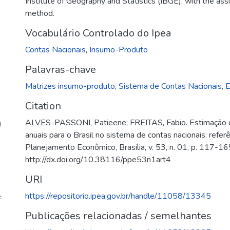
Institute of Geography and Statistics (IBGE), with the as
method.
Vocabulário Controlado do Ipea
Contas Nacionais
,
Insumo-Produto
Palavras-chave
Matrizes insumo-produto
,
Sistema de Contas Nacionais
,
E
Citation
ALVES-PASSONI, Patieene; FREITAS, Fabio. Estimação 
)
anuais para o Brasil no sistema de contas nacionais: refe
Planejamento Econômico, Brasília, v. 53, n. 01, p. 117-16
http://dx.doi.org/10.38116/ppe53n1art4
URI
https://repositorio.ipea.gov.br/handle/11058/13345
e
Publicações relacionadas / semelhantes
o