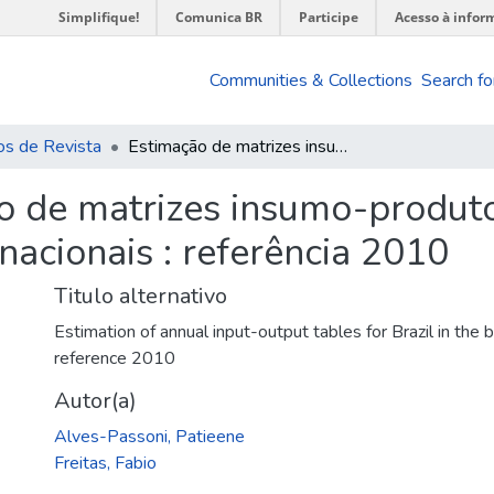
Simplifique!
Comunica BR
Participe
Acesso à infor
Communities & Collections
Search fo
os de Revista
Estimação de matrizes insumo-produto anuais para o Brasil no sistema de contas nacionais : referência 2010
o de matrizes insumo-produto
nacionais : referência 2010
Titulo alternativo
Estimation of annual input-output tables for Brazil in the 
reference 2010
Autor(a)
Alves-Passoni, Patieene
Freitas, Fabio