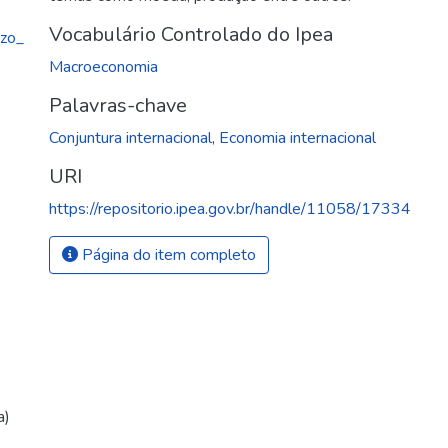
Vocabulário Controlado do Ipea
azo_
Macroeconomia
Palavras-chave
Conjuntura internacional
,
Economia internacional
URI
https://repositorio.ipea.gov.br/handle/11058/17334
Página do item completo
a)