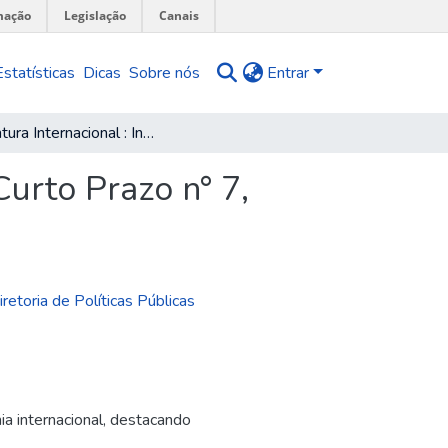
mação
Legislação
Canais
Estatísticas
Dicas
Sobre nós
Entrar
Conjuntura Internacional : Informe de Curto Prazo n° 7, ago. 1991
Curto Prazo n° 7,
retoria de Políticas Públicas
a internacional, destacando