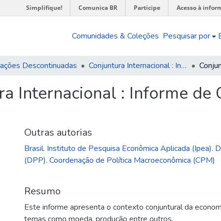
Simplifique!
Comunica BR
Participe
Acesso à infor
Comunidades & Coleções
Pesquisar por
cações Descontinuadas
Conjuntura Internacional : Informe de Curto Prazo
a Internacional : Informe de 
Outras autorias
Brasil. Instituto de Pesquisa Econômica Aplicada (Ipea). Di
(DPP). Coordenação de Política Macroeconômica (CPM)
Resumo
Este informe apresenta o contexto conjuntural da economi
temas como moeda, produção entre outros.