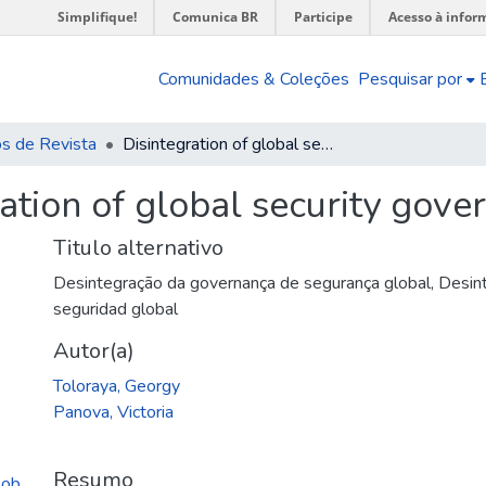
Simplifique!
Comunica BR
Participe
Acesso à infor
Comunidades & Coleções
Pesquisar por
os de Revista
Disintegration of global security governance
ation of global security gove
Titulo alternativo
Desintegração da governança de segurança global
,
Desint
seguridad global
Autor(a)
Toloraya, Georgy
Panova, Victoria
Resumo
lob