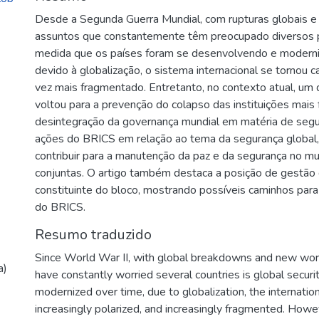
Desde a Segunda Guerra Mundial, com rupturas globais e
assuntos que constantemente têm preocupado diversos p
medida que os países foram se desenvolvendo e modern
devido à globalização, o sistema internacional se tornou 
vez mais fragmentado. Entretanto, no contexto atual, um
voltou para a prevenção do colapso das instituições mai
desintegração da governança mundial em matéria de segu
ações do BRICS em relação ao tema da segurança global
contribuir para a manutenção da paz e da segurança no m
conjuntas. O artigo também destaca a posição de gestã
constituinte do bloco, mostrando possíveis caminhos par
do BRICS.
Resumo traduzido
Since World War II, with global breakdowns and new world
a)
have constantly worried several countries is global secur
modernized over time, due to globalization, the internat
increasingly polarized, and increasingly fragmented. Howev