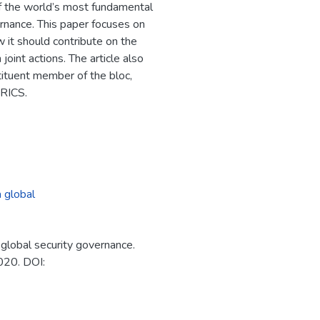
of the world’s most fundamental
ernance. This paper focuses on
 it should contribute on the
joint actions. The article also
tituent member of the bloc,
BRICS.
 global
global security governance.
2020. DOI: