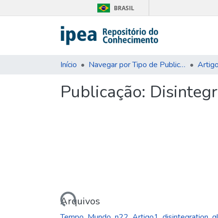
BRASIL
Início
Navegar por Tipo de Publicação
Artig
Publicação:
Disintegr
Carregando...
Arquivos
Tempo_Mundo_n22_Artigo1_disintegration_g