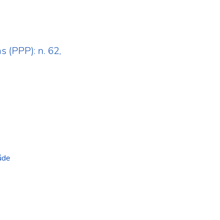
s (PPP): n. 62,
úde