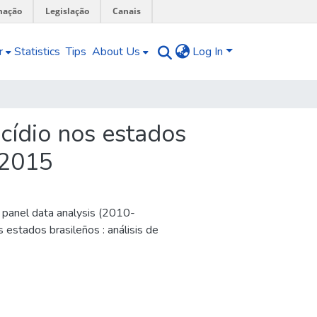
mação
Legislação
Canais
r
Statistics
Tips
About Us
Log In
cídio nos estados
 2015
: panel data analysis (2010-
 estados brasileños : análisis de