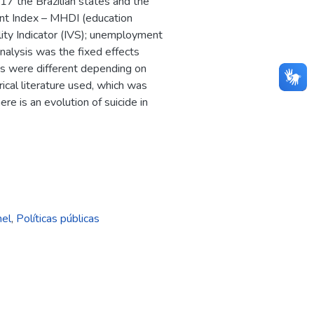
017 the Brazilian states and the
nt Index – MHDI (education
ility Indicator (IVS); unemployment
analysis was the fixed effects
lts were different depending on
rical literature used, which was
ere is an evolution of suicide in
nel
,
Políticas públicas