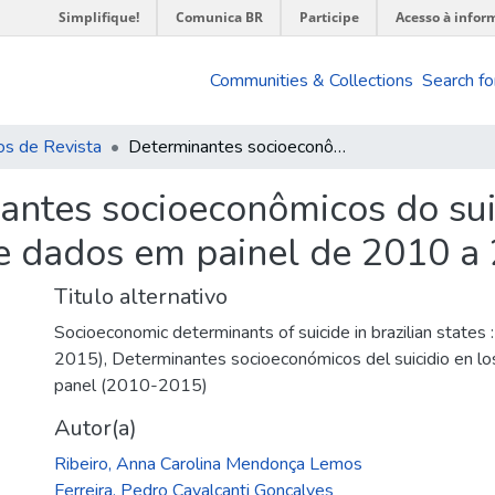
Simplifique!
Comunica BR
Participe
Acesso à infor
Communities & Collections
Search fo
os de Revista
Determinantes socioeconômicos do suicídio nos estados brasileiros : análise de dados em painel de 2010 a 2015
antes socioeconômicos do sui
 de dados em painel de 2010 a
Titulo alternativo
Socioeconomic determinants of suicide in brazilian states 
2015)
,
Determinantes socioeconómicos del suicidio en los
panel (2010-2015)
Autor(a)
Ribeiro, Anna Carolina Mendonça Lemos
Ferreira, Pedro Cavalcanti Gonçalves