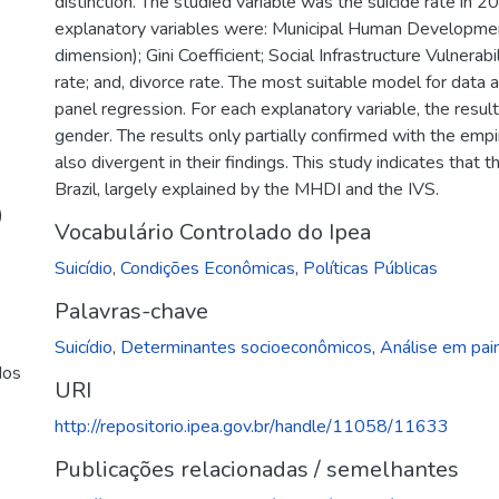
distinction. The studied variable was the suicide rate in 2
explanatory variables were: Municipal Human Developme
dimension); Gini Coefficient; Social Infrastructure Vulnerab
rate; and, divorce rate. The most suitable model for data 
panel regression. For each explanatory variable, the resu
gender. The results only partially confirmed with the empi
also divergent in their findings. This study indicates that th
Brazil, largely explained by the MHDI and the IVS.
)
Vocabulário Controlado do Ipea
Suicídio
,
Condições Econômicas
,
Políticas Públicas
Palavras-chave
Suicídio
,
Determinantes socioeconômicos
,
Análise em pai
dos
URI
http://repositorio.ipea.gov.br/handle/11058/11633
Publicações relacionadas / semelhantes