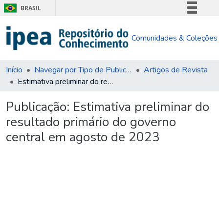
BRASIL
Simplifique!
Comunidades & Coleções
Comunica BR
Participe
Acesso à informação
Início
Navegar por Tipo de Publicação
Artigos de Revista
Estimativa preliminar do resultado primário do governo central em agosto de 2023
Legislação
Canais
Publicação:
Estimativa preliminar do
resultado primário do governo
central em agosto de 2023