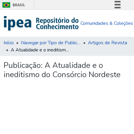
BRASIL
Simplifique!
Comunidades & Coleções
Comunica BR
Participe
Acesso à informação
Início
Navegar por Tipo de Publicação
Artigos de Revista
A Atualidade e o ineditismo do Consórcio Nordeste
Legislação
Canais
Publicação:
A Atualidade e o
ineditismo do Consórcio Nordeste
Carregando...